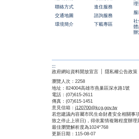
理
聯絡方式
進住服務
服
交通地圖
諮詢服務
社
環境簡介
下載專區
體
辦
:::
政府網站資料開放宣言
隱私權公告政策
瀏覽人次：
2258
地址：824004高雄市燕巢區深水路1號
電話：(07)615-2611
傳真：(07)615-1451
意見信箱：
j120700@kcg.gov.tw
若您建議內容屬市民生命財產安全相關事項
致之停止上班日)，得依案情複雜程度辦理
最佳瀏覽解析度為1024*768
更新日期：
115-08-07