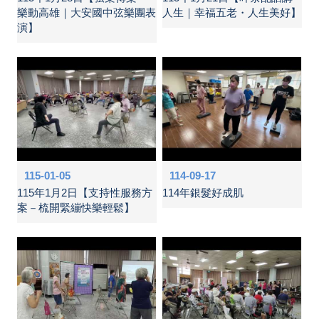
樂動高雄｜大安國中弦樂團表
人生｜幸福五老・人生美好】
演】
115-01-05
114-09-17
115年1月2日【支持性服務方
114年銀髮好成肌
案－梳開緊繃快樂輕鬆】