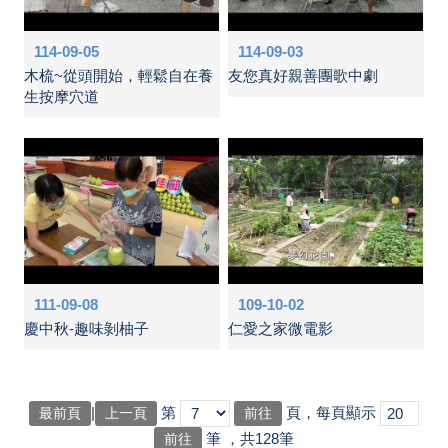
114-09-05
114-09-03
木梳~從頭開始，輕鬆自在養
友您真好親善團歌中劇
生按摩穴道
111-09-08
109-10-02
慶中秋-趣味剝柚子
仁愛之家微電影
|
第
頁，每頁顯示
最前頁
上一頁
筆
，共128筆