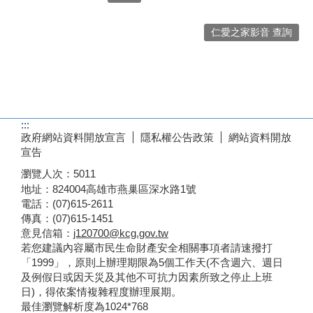
仁愛之家影音 查詢
:::
政府網站資料開放宣言
隱私權公告政策
網站資料開放
宣告
瀏覽人次：
5011
地址：824004高雄市燕巢區深水路1號
電話：(07)615-2611
傳真：(07)615-1451
意見信箱：
j120700@kcg.gov.tw
若您建議內容屬市民生命財產安全相關事項者請速撥打
「1999」，原則上辦理期限為5個工作天(不含週六、週日
及例假日或因天災及其他不可抗力因素所致之停止上班
日)，得依案情複雜程度辦理展期。
最佳瀏覽解析度為1024*768