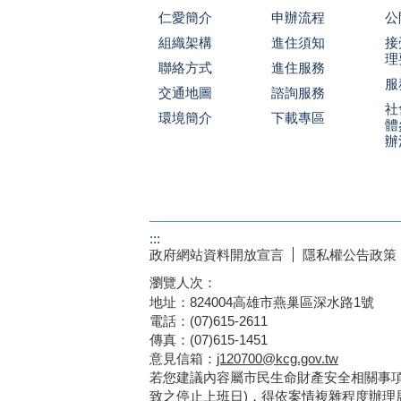
仁愛簡介
申辦流程
公
組織架構
進住須知
接
理
聯絡方式
進住服務
服
交通地圖
諮詢服務
社
環境簡介
下載專區
體
辦
:::
政府網站資料開放宣言
隱私權公告政策
瀏覽人次：
地址：824004高雄市燕巢區深水路1號
電話：(07)615-2611
傳真：(07)615-1451
意見信箱：
j120700@kcg.gov.tw
若您建議內容屬市民生命財產安全相關事項
致之停止上班日)，得依案情複雜程度辦理