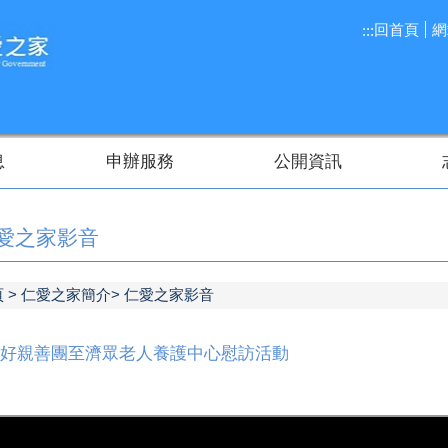
回首頁
網
:::
息
申辦服務
公開資訊
愛之家影音
頁
仁愛之家簡介
仁愛之家影音
好親善團至濟眾老人養護中心慰訪活動