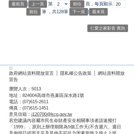
|
第
頁，每頁顯示
最前頁
上一頁
筆
，共128筆
|
下一頁
最末頁
仁愛之家影音 查詢
:::
政府網站資料開放宣言
隱私權公告政策
網站資料開放
宣告
瀏覽人次：
5013
地址：824004高雄市燕巢區深水路1號
電話：(07)615-2611
傳真：(07)615-1451
意見信箱：
j120700@kcg.gov.tw
若您建議內容屬市民生命財產安全相關事項者請速撥打
「1999」，原則上辦理期限為5個工作天(不含週六、週日
及例假日或因天災及其他不可抗力因素所致之停止上班