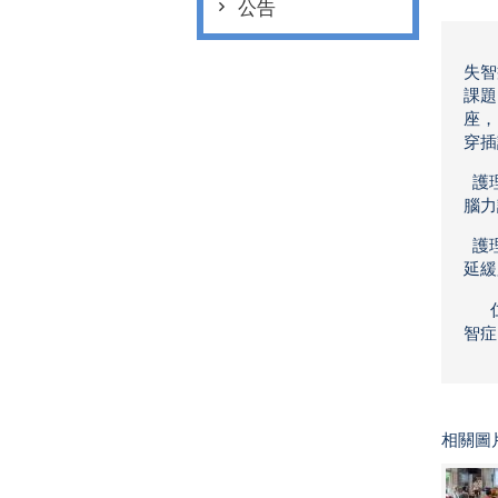
公告
失智
課題
座，
穿插
護理
腦力
護理
延緩
仁
智症
相關圖