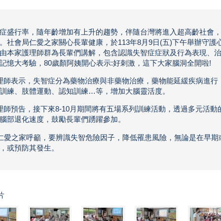
症盛行率，隨年齡增加有上升的趨勢，伴隨台灣將進入超高齡社會
。社會局仁愛之家關心長輩健康，於113年8月9日(五)下午舉辦守
由本家護理師群為長輩們講解，包含認識失智症症狀及行為表現、
記憶大考驗，80歲顏阿姨開心表示:好刺激，這下大家腦洞全開啦!
師表示，失智症分為藥物治療與非藥物治療，藥物能延緩疾病進行，
訓練、肢體運動、認知訓練…等，增加大腦靈活度。
師預告，接下來8-10月期間將有五場系列訓練活動，透過多元活
腦部退化速度，鼓勵長輩們踴躍參加。
愛之家呼籲，要辨識失智危險因子，降低罹患風險，無論是在早期
，或預防其發生。
片